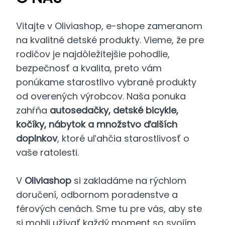
Vitajte v Oliviashop, e-shope zameranom
na kvalitné detské produkty. Vieme, že pre
rodičov je najdôležitejšie pohodlie,
bezpečnosť a kvalita, preto vám
ponúkame starostlivo vybrané produkty
od overených výrobcov. Naša ponuka
zahŕňa
autosedačky, detské bicykle,
kočíky, nábytok a množstvo ďalších
doplnkov
, ktoré uľahčia starostlivosť o
vaše ratolesti.
V
Oliviashop
si zakladáme na rýchlom
doručení, odbornom poradenstve a
férových cenách. Sme tu pre vás, aby ste
si mohli užívať každý moment so svojím