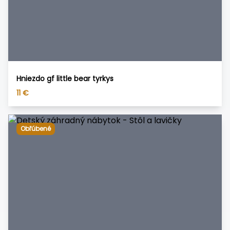
Hniezdo gf little bear tyrkys
11
€
Obľúbené