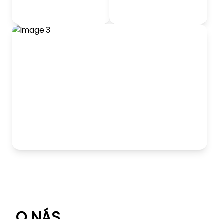
odrážadlá
Detský nábytok
Hranie
O NÁS