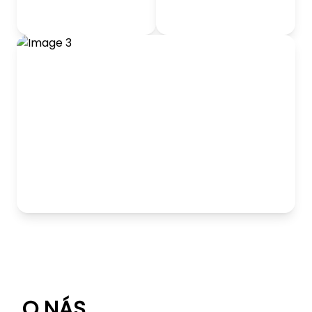
odrážadlá
Detský nábytok
Hranie
O NÁS