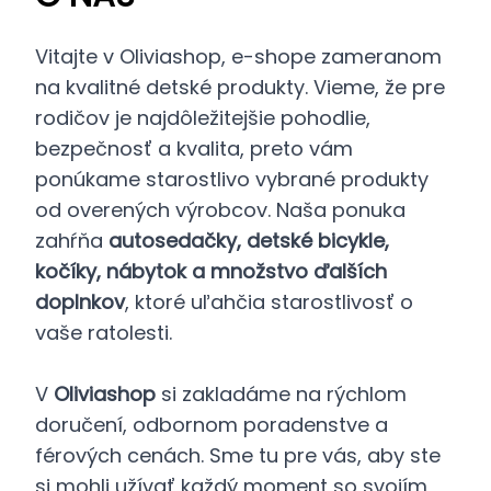
Vitajte v Oliviashop, e-shope zameranom
na kvalitné detské produkty. Vieme, že pre
rodičov je najdôležitejšie pohodlie,
bezpečnosť a kvalita, preto vám
ponúkame starostlivo vybrané produkty
od overených výrobcov. Naša ponuka
zahŕňa
autosedačky, detské bicykle,
kočíky, nábytok a množstvo ďalších
doplnkov
, ktoré uľahčia starostlivosť o
vaše ratolesti.
V
Oliviashop
si zakladáme na rýchlom
doručení, odbornom poradenstve a
férových cenách. Sme tu pre vás, aby ste
si mohli užívať každý moment so svojím