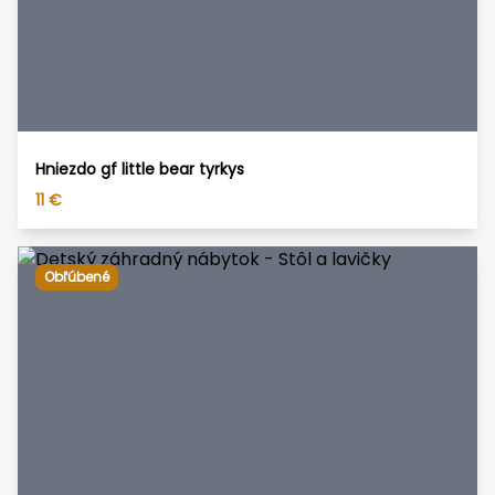
Hniezdo gf little bear tyrkys
11
€
Obľúbené