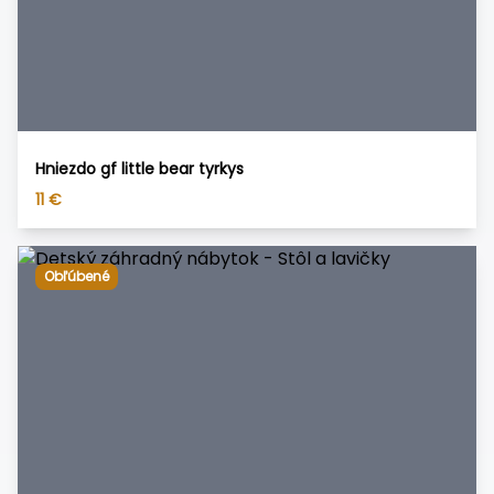
Hniezdo gf little bear tyrkys
11
€
Obľúbené