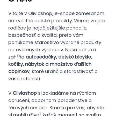
Vitajte v Oliviashop, e-shope zameranom
na kvalitné detské produkty. Vieme, že pre
rodičov je najdôležitejšie pohodlie,
bezpečnosť a kvalita, preto vám
ponúkame starostlivo vybrané produkty
od overených výrobcov. Naša ponuka
zahŕňa
autosedačky, detské bicykle,
kočíky, nábytok a množstvo ďalších
doplnkov
, ktoré uľahčia starostlivosť o
vaše ratolesti.
V
Oliviashop
si zakladáme na rýchlom
doručení, odbornom poradenstve a
férových cenách. Sme tu pre vás, aby ste
si mohli užívať každý moment so svojím