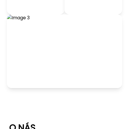
odrážadlá
Detský nábytok
Hranie
O NÁS