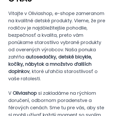
Vitajte v Oliviashop, e-shope zameranom
na kvalitné detské produkty. Vieme, že pre
rodičov je najdôležitejšie pohodlie,
bezpečnosť a kvalita, preto vám
ponúkame starostlivo vybrané produkty
od overených výrobcov. Naša ponuka
zahŕňa
autosedačky, detské bicykle,
kočíky, nábytok a množstvo ďalších
doplnkov
, ktoré uľahčia starostlivosť o
vaše ratolesti.
V
Oliviashop
si zakladáme na rýchlom
doručení, odbornom poradenstve a
férových cenách. Sme tu pre vás, aby ste
si mohli užívať každý moment so svojím