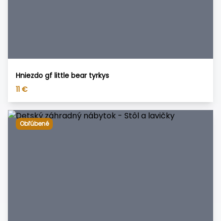
Hniezdo gf little bear tyrkys
11
€
Obľúbené