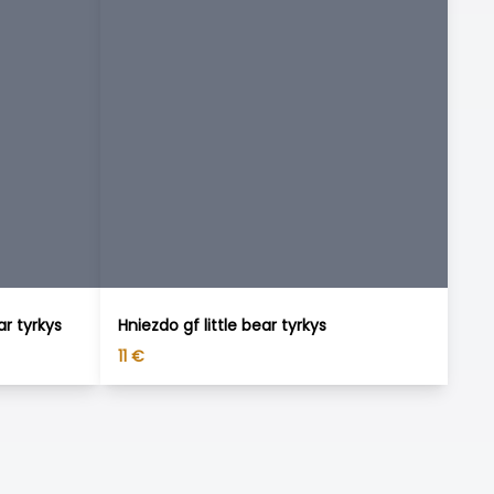
ar tyrkys
Hniezdo gf little bear tyrkys
11
€