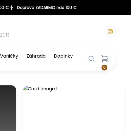
23 13
Vaničky
Záhrada
Doplnky
0