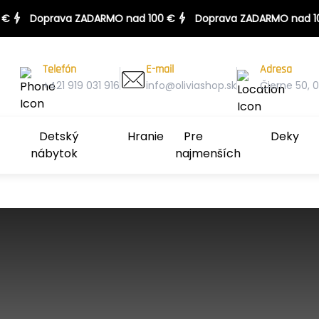
100 €
Doprava ZADARMO nad 100 €
Telefón
E-mail
Adresa
+421 919 031 916
info@oliviashop.sk
Čierne 50, 0
Detský
Hranie
Pre
Deky
nábytok
najmenších