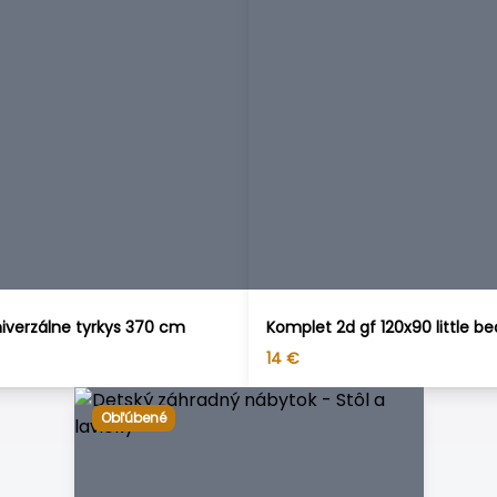
iverzálne tyrkys 370 cm
Komplet 2d gf 120x90 little be
14
€
Obľúbené