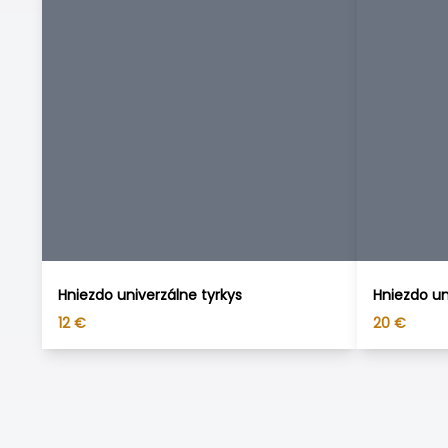
Hniezdo univerzálne tyrkys
Hniezdo un
12
€
20
€