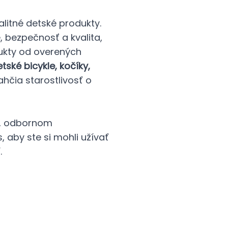
litné detské produkty.
e, bezpečnosť a kvalita,
ukty od overených
ské bicykle, kočíky,
ľahčia starostlivosť o
í, odbornom
 aby ste si mohli užívať
.