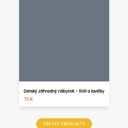
Detský záhradný nábytok - Stôl a lavičky
72
€
VŠETKY PRODUKTY