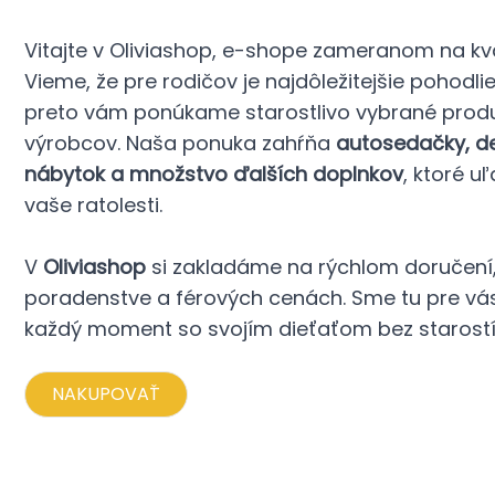
Vitajte v Oliviashop, e-shope zameranom na kva
Vieme, že pre rodičov je najdôležitejšie pohodli
preto vám ponúkame starostlivo vybrané prod
výrobcov. Naša ponuka zahŕňa
autosedačky, det
nábytok a množstvo ďalších doplnkov
, ktoré u
vaše ratolesti.
V
Oliviashop
si zakladáme na rýchlom doručen
poradenstve a férových cenách. Sme tu pre vás,
každý moment so svojím dieťaťom bez starostí
NAKUPOVAŤ