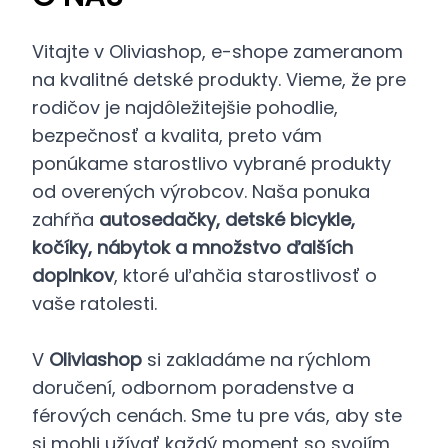
Vitajte v Oliviashop, e-shope zameranom
na kvalitné detské produkty. Vieme, že pre
rodičov je najdôležitejšie pohodlie,
bezpečnosť a kvalita, preto vám
ponúkame starostlivo vybrané produkty
od overených výrobcov. Naša ponuka
zahŕňa
autosedačky, detské bicykle,
kočíky, nábytok a množstvo ďalších
doplnkov
, ktoré uľahčia starostlivosť o
vaše ratolesti.
V
Oliviashop
si zakladáme na rýchlom
doručení, odbornom poradenstve a
férových cenách. Sme tu pre vás, aby ste
si mohli užívať každý moment so svojím