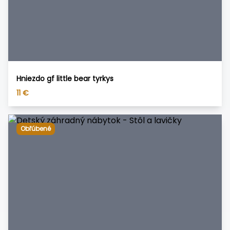
Hniezdo gf little bear tyrkys
11
€
Obľúbené