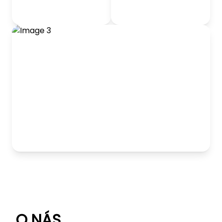
odrážadlá
Detský nábytok
Hranie
O NÁS