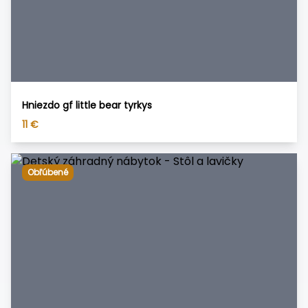
Hniezdo gf little bear tyrkys
11
€
Obľúbené