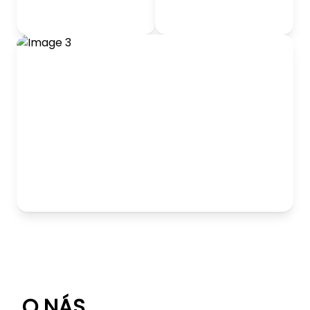
odrážadlá
Detský nábytok
Hranie
O NÁS