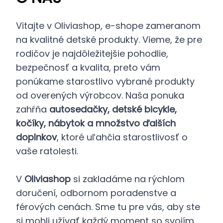
Vitajte v Oliviashop, e-shope zameranom
na kvalitné detské produkty. Vieme, že pre
rodičov je najdôležitejšie pohodlie,
bezpečnosť a kvalita, preto vám
ponúkame starostlivo vybrané produkty
od overených výrobcov. Naša ponuka
zahŕňa
autosedačky, detské bicykle,
kočíky, nábytok a množstvo ďalších
doplnkov
, ktoré uľahčia starostlivosť o
vaše ratolesti.
V
Oliviashop
si zakladáme na rýchlom
doručení, odbornom poradenstve a
férových cenách. Sme tu pre vás, aby ste
si mohli užívať každý moment so svojím