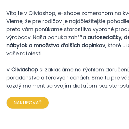
Vitajte v Oliviashop, e-shope zameranom na kva
Vieme, že pre rodičov je najdôležitejšie pohodli
preto vám ponúkame starostlivo vybrané prod
výrobcov. Naša ponuka zahŕňa
autosedačky, det
nábytok a množstvo ďalších doplnkov
, ktoré u
vaše ratolesti.
V
Oliviashop
si zakladáme na rýchlom doručen
poradenstve a férových cenách. Sme tu pre vás,
každý moment so svojím dieťaťom bez starostí
NAKUPOVAŤ