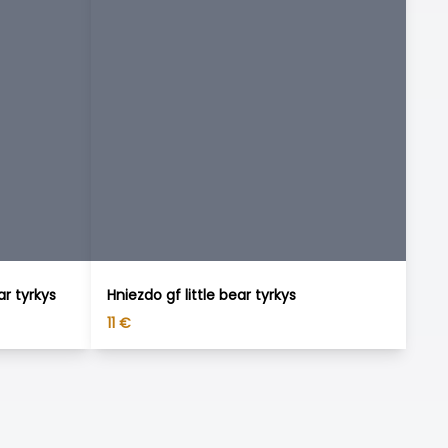
ar tyrkys
Hniezdo gf little bear tyrkys
11
€