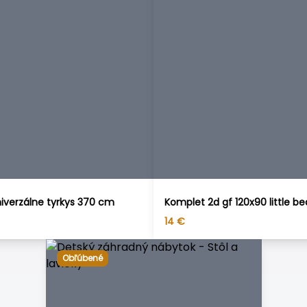
iverzálne tyrkys 370 cm
Komplet 2d gf 120x90 little be
14
€
Obľúbené