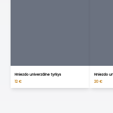
Hniezdo univerzálne tyrkys
Hniezdo un
12
€
20
€