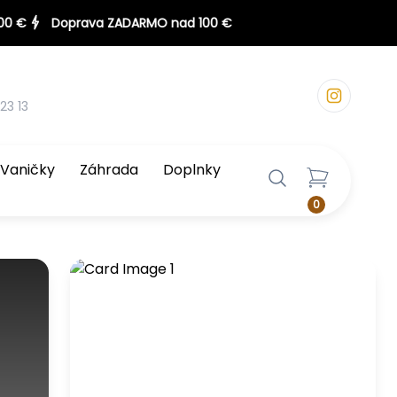
23 13
Vaničky
Záhrada
Doplnky
0