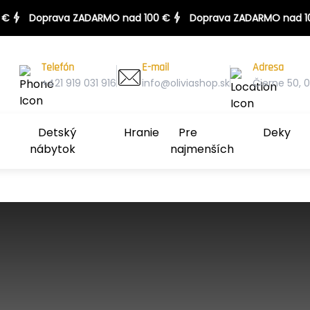
100 €
Doprava ZADARMO nad 100 €
Telefón
E-mail
Adresa
+421 919 031 916
info@oliviashop.sk
Čierne 50, 0
Detský
Hranie
Pre
Deky
nábytok
najmenších