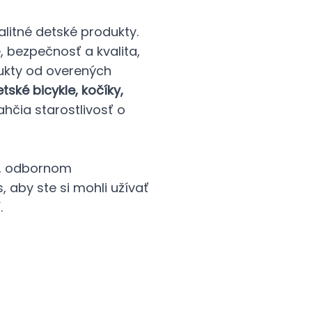
litné detské produkty.
e, bezpečnosť a kvalita,
ukty od overených
ské bicykle, kočíky,
ľahčia starostlivosť o
í, odbornom
 aby ste si mohli užívať
.