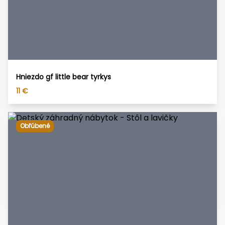
Hniezdo gf little bear tyrkys
11
€
Obľúbené