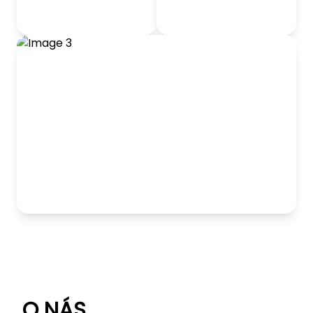
odrážadlá
Detský nábytok
Hranie
O NÁS