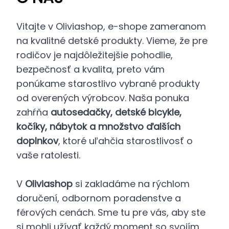
Vitajte v Oliviashop, e-shope zameranom
na kvalitné detské produkty. Vieme, že pre
rodičov je najdôležitejšie pohodlie,
bezpečnosť a kvalita, preto vám
ponúkame starostlivo vybrané produkty
od overených výrobcov. Naša ponuka
zahŕňa
autosedačky, detské bicykle,
kočíky, nábytok a množstvo ďalších
doplnkov
, ktoré uľahčia starostlivosť o
vaše ratolesti.
V
Oliviashop
si zakladáme na rýchlom
doručení, odbornom poradenstve a
férových cenách. Sme tu pre vás, aby ste
si mohli užívať každý moment so svojím