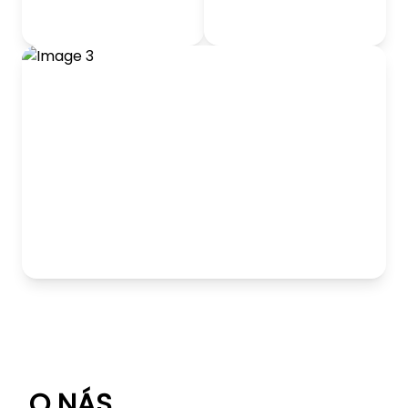
odrážadlá
Detský nábytok
Hranie
O NÁS