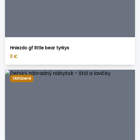
Hniezdo gf little bear tyrkys
11
€
Obľúbené