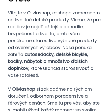
Vitajte v Oliviashop, e-shope zameranom
na kvalitné detské produkty. Vieme, že pre
rodičov je najdôležitejšie pohodlie,
bezpečnosť a kvalita, preto vám
ponúkame starostlivo vybrané produkty
od overených výrobcov. Naša ponuka
zahŕňa
autosedačky, detské bicykle,
kočíky, nábytok a množstvo ďalších
doplnkov
, ktoré uľahčia starostlivosť o
vaše ratolesti.
V
Oliviashop
si zakladáme na rýchlom
doručení, odbornom poradenstve a
férových cenách. Sme tu pre vás, aby ste
si mohli užívať každý moment so svojím