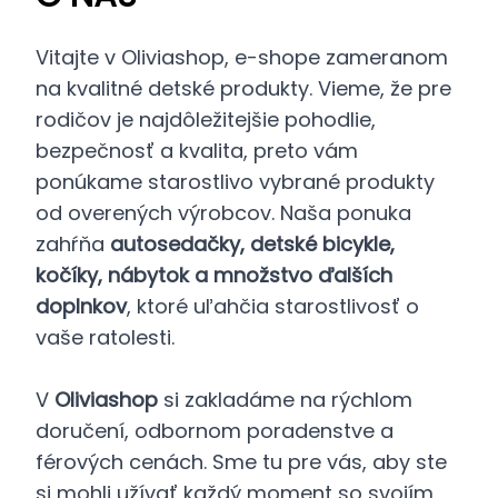
Vitajte v Oliviashop, e-shope zameranom
na kvalitné detské produkty. Vieme, že pre
rodičov je najdôležitejšie pohodlie,
bezpečnosť a kvalita, preto vám
ponúkame starostlivo vybrané produkty
od overených výrobcov. Naša ponuka
zahŕňa
autosedačky, detské bicykle,
kočíky, nábytok a množstvo ďalších
doplnkov
, ktoré uľahčia starostlivosť o
vaše ratolesti.
V
Oliviashop
si zakladáme na rýchlom
doručení, odbornom poradenstve a
férových cenách. Sme tu pre vás, aby ste
si mohli užívať každý moment so svojím