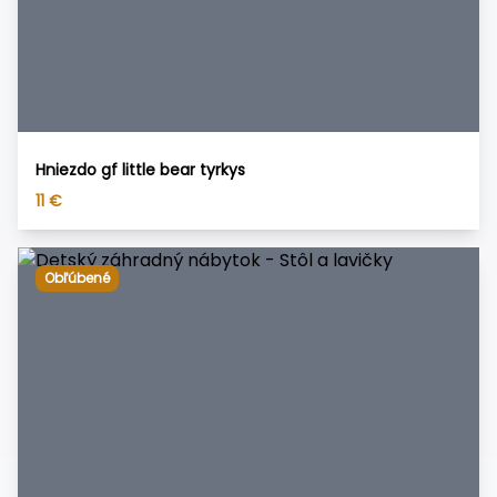
Hniezdo gf little bear tyrkys
11
€
Obľúbené