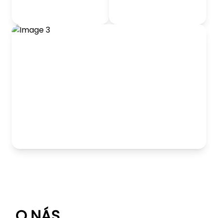
odrážadlá
Detský nábytok
Hranie
O NÁS