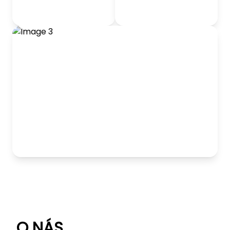
odrážadlá
Detský nábytok
Hranie
O NÁS