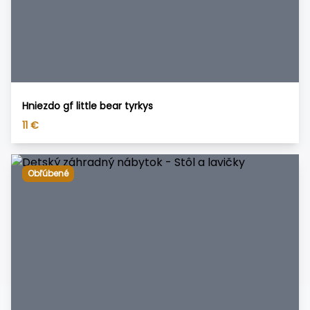
Hniezdo gf little bear tyrkys
11
€
Obľúbené