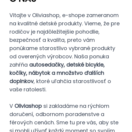
Vitajte v Oliviashop, e-shope zameranom
na kvalitné detské produkty. Vieme, že pre
rodičov je najdôležitejšie pohodlie,
bezpečnosť a kvalita, preto vám
ponúkame starostlivo vybrané produkty
od overených výrobcov. Naša ponuka
zahŕňa
autosedačky, detské bicykle,
kočíky, nábytok a množstvo ďalších
doplnkov
, ktoré uľahčia starostlivosť o
vaše ratolesti.
V
Oliviashop
si zakladáme na rýchlom
doručení, odbornom poradenstve a
férových cenách. Sme tu pre vás, aby ste
si mohli užívať každý moment so svojím