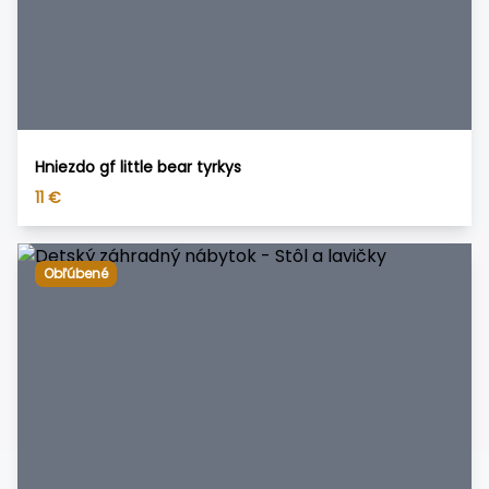
Hniezdo gf little bear tyrkys
11
€
Obľúbené