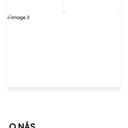
odrážadlá
Detský nábytok
Hranie
O NÁS