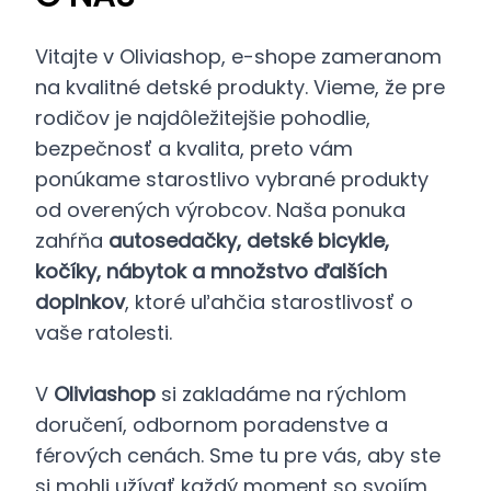
Vitajte v Oliviashop, e-shope zameranom
na kvalitné detské produkty. Vieme, že pre
rodičov je najdôležitejšie pohodlie,
bezpečnosť a kvalita, preto vám
ponúkame starostlivo vybrané produkty
od overených výrobcov. Naša ponuka
zahŕňa
autosedačky, detské bicykle,
kočíky, nábytok a množstvo ďalších
doplnkov
, ktoré uľahčia starostlivosť o
vaše ratolesti.
V
Oliviashop
si zakladáme na rýchlom
doručení, odbornom poradenstve a
férových cenách. Sme tu pre vás, aby ste
si mohli užívať každý moment so svojím