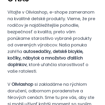
Vitajte v Oliviashop, e-shope zameranom
na kvalitné detské produkty. Vieme, že pre
rodičov je najdôležitejšie pohodlie,
bezpečnosť a kvalita, preto vám
ponúkame starostlivo vybrané produkty
od overených výrobcov. Naša ponuka
zahŕňa
autosedačky, detské bicykle,
kočíky, nábytok a množstvo ďalších
doplnkov
, ktoré uľahčia starostlivosť o
vaše ratolesti.
V
Oliviashop
si zakladáme na rýchlom
doručení, odbornom poradenstve a
férových cenách. Sme tu pre vás, aby ste
si mohli užívať každý moment so svojím