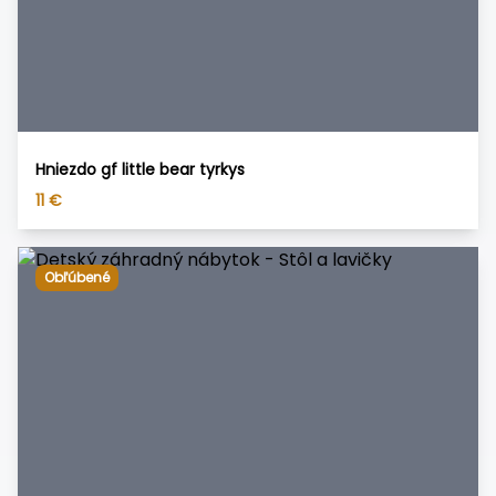
Hniezdo gf little bear tyrkys
11
€
Obľúbené