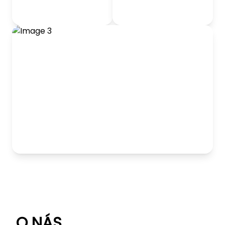
odrážadlá
Detský nábytok
Hranie
O NÁS