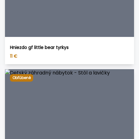
Hniezdo gf little bear tyrkys
11
€
Obľúbené