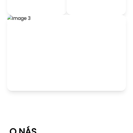
odrážadlá
Detský nábytok
Hranie
O NÁS