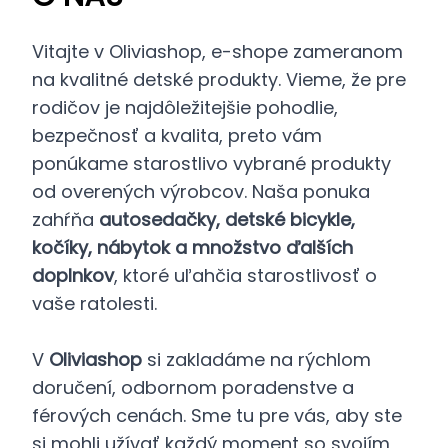
Vitajte v Oliviashop, e-shope zameranom
na kvalitné detské produkty. Vieme, že pre
rodičov je najdôležitejšie pohodlie,
bezpečnosť a kvalita, preto vám
ponúkame starostlivo vybrané produkty
od overených výrobcov. Naša ponuka
zahŕňa
autosedačky, detské bicykle,
kočíky, nábytok a množstvo ďalších
doplnkov
, ktoré uľahčia starostlivosť o
vaše ratolesti.
V
Oliviashop
si zakladáme na rýchlom
doručení, odbornom poradenstve a
férových cenách. Sme tu pre vás, aby ste
si mohli užívať každý moment so svojím