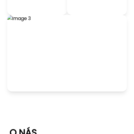
odrážadlá
Detský nábytok
Hranie
O NÁS