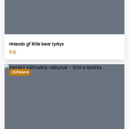
Hniezdo gf little bear tyrkys
11
€
Obľúbené