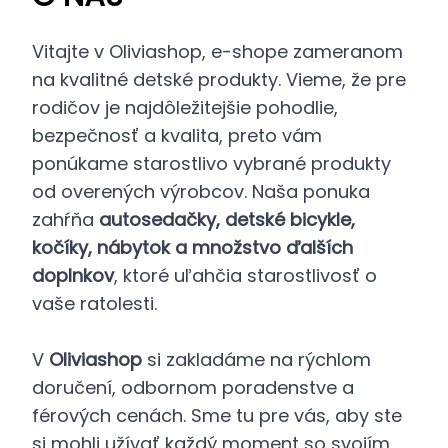
Vitajte v Oliviashop, e-shope zameranom
na kvalitné detské produkty. Vieme, že pre
rodičov je najdôležitejšie pohodlie,
bezpečnosť a kvalita, preto vám
ponúkame starostlivo vybrané produkty
od overených výrobcov. Naša ponuka
zahŕňa
autosedačky, detské bicykle,
kočíky, nábytok a množstvo ďalších
doplnkov
, ktoré uľahčia starostlivosť o
vaše ratolesti.
V
Oliviashop
si zakladáme na rýchlom
doručení, odbornom poradenstve a
férových cenách. Sme tu pre vás, aby ste
si mohli užívať každý moment so svojím