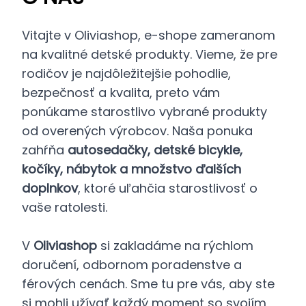
Vitajte v Oliviashop, e-shope zameranom
na kvalitné detské produkty. Vieme, že pre
rodičov je najdôležitejšie pohodlie,
bezpečnosť a kvalita, preto vám
ponúkame starostlivo vybrané produkty
od overených výrobcov. Naša ponuka
zahŕňa
autosedačky, detské bicykle,
kočíky, nábytok a množstvo ďalších
doplnkov
, ktoré uľahčia starostlivosť o
vaše ratolesti.
V
Oliviashop
si zakladáme na rýchlom
doručení, odbornom poradenstve a
férových cenách. Sme tu pre vás, aby ste
si mohli užívať každý moment so svojím