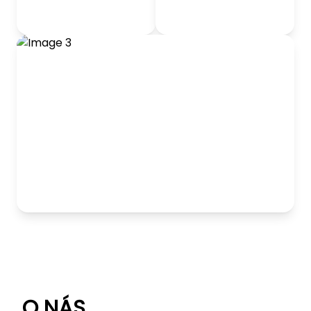
odrážadlá
Detský nábytok
Hranie
O NÁS