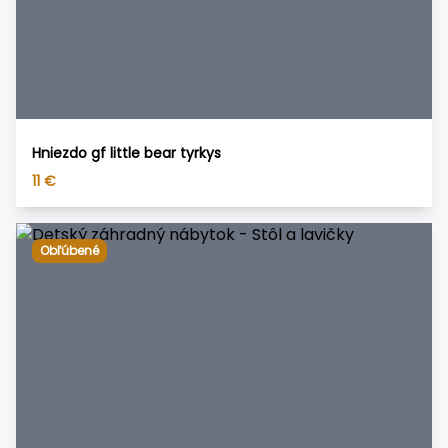
Hniezdo gf little bear tyrkys
11
€
Obľúbené