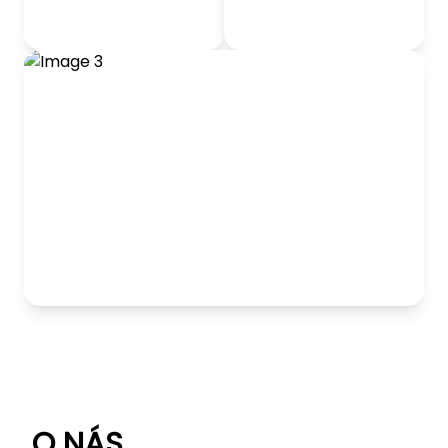
odrážadlá
Detský nábytok
Hranie
O NÁS