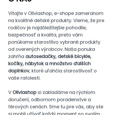
Vitajte v Oliviashop, e-shope zameranom
na kvalitné detské produkty. Vieme, že pre
rodičov je najdôležitejšie pohodlie,
bezpečnosť a kvalita, preto vám
ponúkame starostlivo vybrané produkty
od overených výrobcov. Naša ponuka
zahŕňa
autosedačky, detské bicykle,
kočíky, nábytok a množstvo ďalších
doplnkov
, ktoré uľahčia starostlivosť o
vaše ratolesti.
V
Oliviashop
si zakladáme na rýchlom
doručení, odbornom poradenstve a
férových cenách. Sme tu pre vás, aby ste
si mohli užívať každý moment so svojím