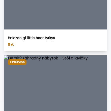
Hniezdo gf little bear tyrkys
11
€
Obľúbené