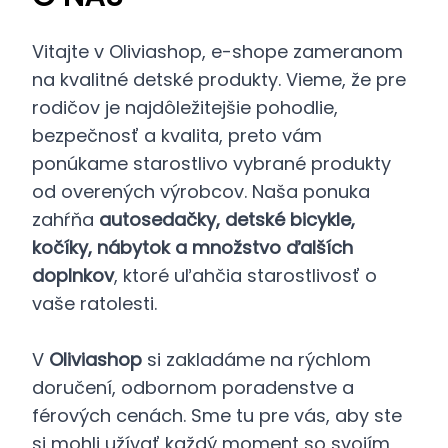
Vitajte v Oliviashop, e-shope zameranom
na kvalitné detské produkty. Vieme, že pre
rodičov je najdôležitejšie pohodlie,
bezpečnosť a kvalita, preto vám
ponúkame starostlivo vybrané produkty
od overených výrobcov. Naša ponuka
zahŕňa
autosedačky, detské bicykle,
kočíky, nábytok a množstvo ďalších
doplnkov
, ktoré uľahčia starostlivosť o
vaše ratolesti.
V
Oliviashop
si zakladáme na rýchlom
doručení, odbornom poradenstve a
férových cenách. Sme tu pre vás, aby ste
si mohli užívať každý moment so svojím