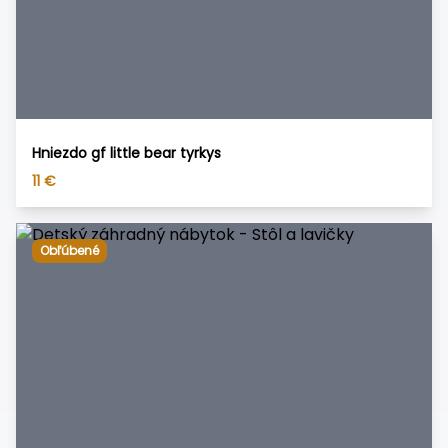
Hniezdo gf little bear tyrkys
11
€
Obľúbené