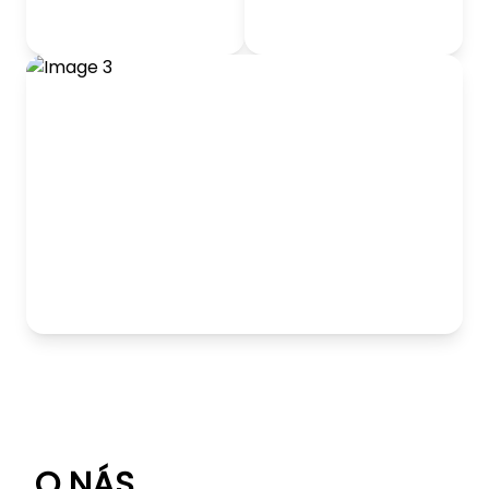
odrážadlá
Detský nábytok
Hranie
O NÁS