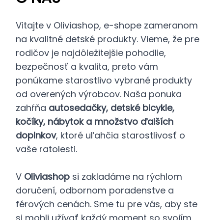
Vitajte v Oliviashop, e-shope zameranom
na kvalitné detské produkty. Vieme, že pre
rodičov je najdôležitejšie pohodlie,
bezpečnosť a kvalita, preto vám
ponúkame starostlivo vybrané produkty
od overených výrobcov. Naša ponuka
zahŕňa
autosedačky, detské bicykle,
kočíky, nábytok a množstvo ďalších
doplnkov
, ktoré uľahčia starostlivosť o
vaše ratolesti.
V
Oliviashop
si zakladáme na rýchlom
doručení, odbornom poradenstve a
férových cenách. Sme tu pre vás, aby ste
si mohli užívať každý moment so svojím