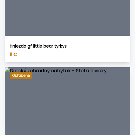
Hniezdo gf little bear tyrkys
11
€
Obľúbené