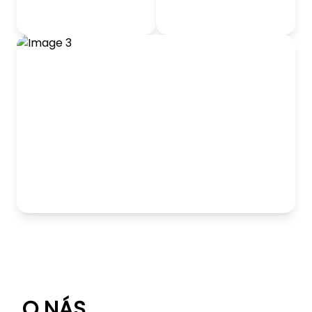
odrážadlá
Detský nábytok
Hranie
O NÁS