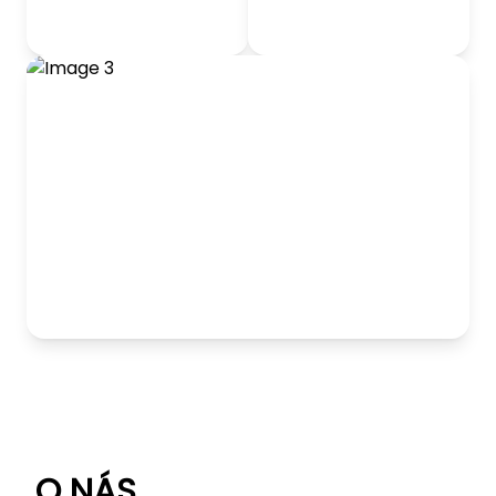
odrážadlá
Detský nábytok
Hranie
O NÁS