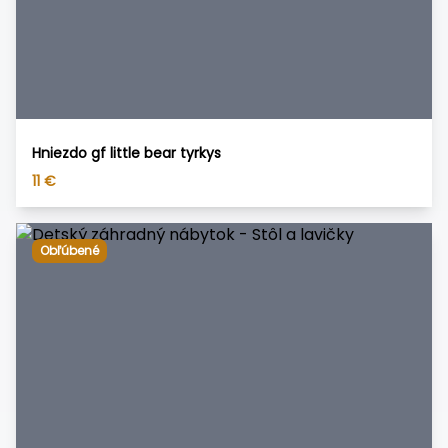
Hniezdo gf little bear tyrkys
11
€
Obľúbené