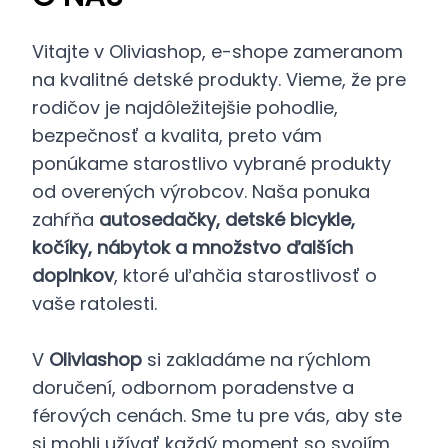
Vitajte v Oliviashop, e-shope zameranom
na kvalitné detské produkty. Vieme, že pre
rodičov je najdôležitejšie pohodlie,
bezpečnosť a kvalita, preto vám
ponúkame starostlivo vybrané produkty
od overených výrobcov. Naša ponuka
zahŕňa
autosedačky, detské bicykle,
kočíky, nábytok a množstvo ďalších
doplnkov
, ktoré uľahčia starostlivosť o
vaše ratolesti.
V
Oliviashop
si zakladáme na rýchlom
doručení, odbornom poradenstve a
férových cenách. Sme tu pre vás, aby ste
si mohli užívať každý moment so svojím