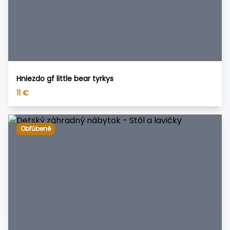
Hniezdo gf little bear tyrkys
11
€
Obľúbené