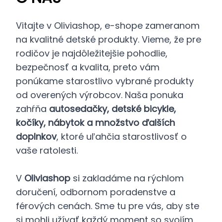
Vitajte v Oliviashop, e-shope zameranom
na kvalitné detské produkty. Vieme, že pre
rodičov je najdôležitejšie pohodlie,
bezpečnosť a kvalita, preto vám
ponúkame starostlivo vybrané produkty
od overených výrobcov. Naša ponuka
zahŕňa
autosedačky, detské bicykle,
kočíky, nábytok a množstvo ďalších
doplnkov
, ktoré uľahčia starostlivosť o
vaše ratolesti.
V
Oliviashop
si zakladáme na rýchlom
doručení, odbornom poradenstve a
férových cenách. Sme tu pre vás, aby ste
si mohli užívať každý moment so svojím