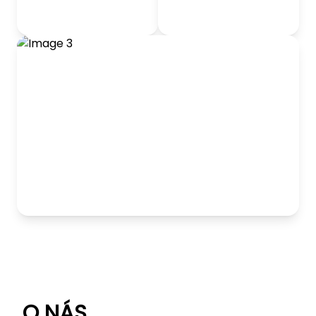
odrážadlá
Detský nábytok
Hranie
O NÁS