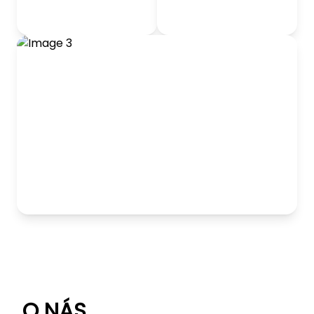
odrážadlá
Detský nábytok
Hranie
O NÁS