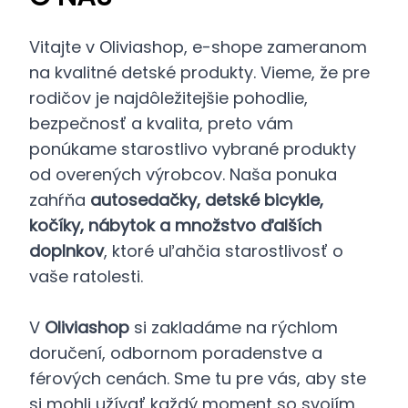
Vitajte v Oliviashop, e-shope zameranom
na kvalitné detské produkty. Vieme, že pre
rodičov je najdôležitejšie pohodlie,
bezpečnosť a kvalita, preto vám
ponúkame starostlivo vybrané produkty
od overených výrobcov. Naša ponuka
zahŕňa
autosedačky, detské bicykle,
kočíky, nábytok a množstvo ďalších
doplnkov
, ktoré uľahčia starostlivosť o
vaše ratolesti.
V
Oliviashop
si zakladáme na rýchlom
doručení, odbornom poradenstve a
férových cenách. Sme tu pre vás, aby ste
si mohli užívať každý moment so svojím