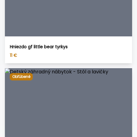
Hniezdo gf little bear tyrkys
11
€
Obľúbené