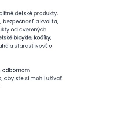
litné detské produkty.
e, bezpečnosť a kvalita,
ukty od overených
ské bicykle, kočíky,
ľahčia starostlivosť o
í, odbornom
 aby ste si mohli užívať
.