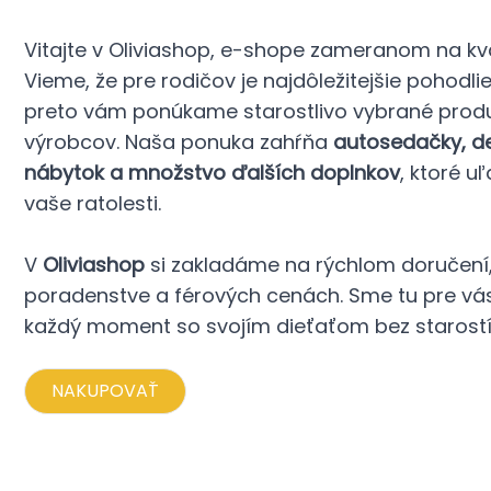
Vitajte v Oliviashop, e-shope zameranom na kva
Vieme, že pre rodičov je najdôležitejšie pohodli
preto vám ponúkame starostlivo vybrané prod
výrobcov. Naša ponuka zahŕňa
autosedačky, det
nábytok a množstvo ďalších doplnkov
, ktoré u
vaše ratolesti.
V
Oliviashop
si zakladáme na rýchlom doručen
poradenstve a férových cenách. Sme tu pre vás,
každý moment so svojím dieťaťom bez starostí
NAKUPOVAŤ