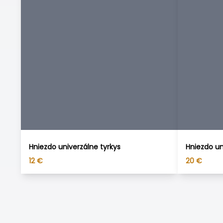
Hniezdo univerzálne tyrkys
Hniezdo un
12
€
20
€