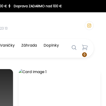
23 13
Vaničky
Záhrada
Doplnky
0