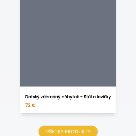
Detský záhradný nábytok - Stôl a lavičky
72
€
VŠETKY PRODUKTY