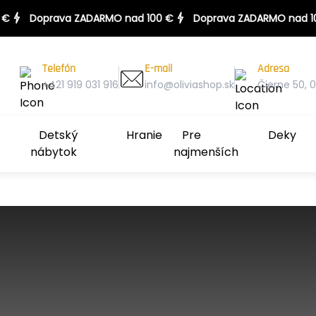
 100 €
Doprava ZADARMO nad 100 €
Telefón
E-mail
Adresa
+421 919 031 916
info@oliviashop.sk
Čierne 50, 0
Detský
Hranie
Pre
Deky
nábytok
najmenších