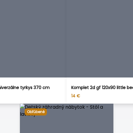
iverzálne tyrkys 370 cm
Komplet 2d gf 120x90 little be
14
€
Obľúbené