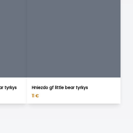
ar tyrkys
Hniezdo gf little bear tyrkys
11
€