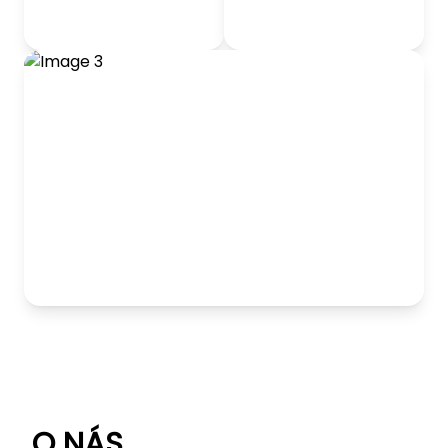
odrážadlá
Detský nábytok
Hranie
O NÁS