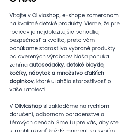
Vitajte v Oliviashop, e-shope zameranom
na kvalitné detské produkty. Vieme, že pre
rodičov je najdôležitejšie pohodlie,
bezpečnosť a kvalita, preto vám
ponúkame starostlivo vybrané produkty
od overených výrobcov. Naša ponuka
zahŕňa
autosedačky, detské bicykle,
kočíky, nábytok a množstvo ďalších
doplnkov
, ktoré uľahčia starostlivosť o
vaše ratolesti.
V
Oliviashop
si zakladáme na rýchlom
doručení, odbornom poradenstve a
férových cenách. Sme tu pre vás, aby ste
si mohli užívať každý moment so svojím