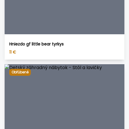
Hniezdo gf little bear tyrkys
11
€
Obľúbené