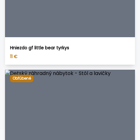
Hniezdo gf little bear tyrkys
11
€
Obľúbené