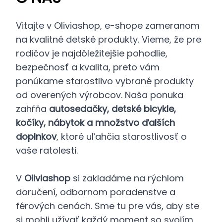
Vitajte v Oliviashop, e-shope zameranom
na kvalitné detské produkty. Vieme, že pre
rodičov je najdôležitejšie pohodlie,
bezpečnosť a kvalita, preto vám
ponúkame starostlivo vybrané produkty
od overených výrobcov. Naša ponuka
zahŕňa
autosedačky, detské bicykle,
kočíky, nábytok a množstvo ďalších
doplnkov
, ktoré uľahčia starostlivosť o
vaše ratolesti.
V
Oliviashop
si zakladáme na rýchlom
doručení, odbornom poradenstve a
férových cenách. Sme tu pre vás, aby ste
si mohli užívať každý moment so svojím