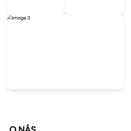
odrážadlá
Detský nábytok
Hranie
O NÁS