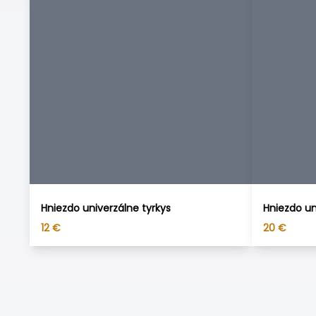
Hniezdo univerzálne tyrkys
Hniezdo un
12
€
20
€