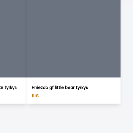
ar tyrkys
Hniezdo gf little bear tyrkys
11
€