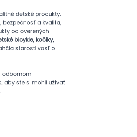
litné detské produkty.
e, bezpečnosť a kvalita,
ukty od overených
ské bicykle, kočíky,
ľahčia starostlivosť o
í, odbornom
 aby ste si mohli užívať
.