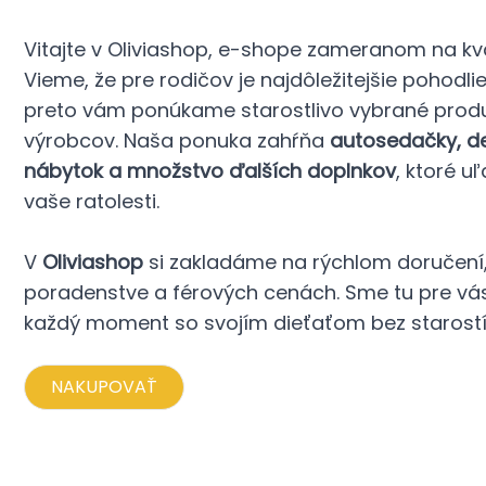
Vitajte v Oliviashop, e-shope zameranom na kva
Vieme, že pre rodičov je najdôležitejšie pohodli
preto vám ponúkame starostlivo vybrané prod
výrobcov. Naša ponuka zahŕňa
autosedačky, det
nábytok a množstvo ďalších doplnkov
, ktoré u
vaše ratolesti.
V
Oliviashop
si zakladáme na rýchlom doručen
poradenstve a férových cenách. Sme tu pre vás,
každý moment so svojím dieťaťom bez starostí
NAKUPOVAŤ