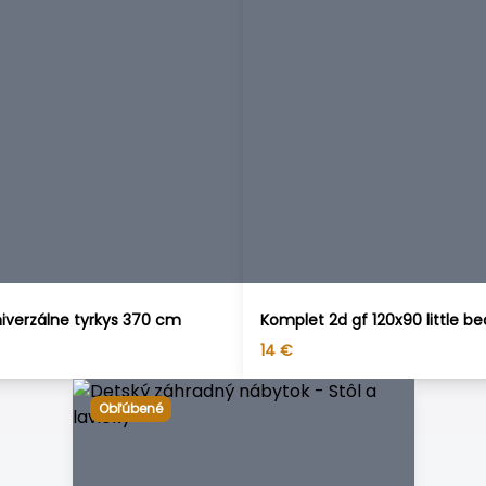
iverzálne tyrkys 370 cm
Komplet 2d gf 120x90 little be
14
€
Obľúbené