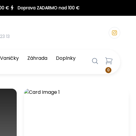
23 13
Vaničky
Záhrada
Doplnky
0