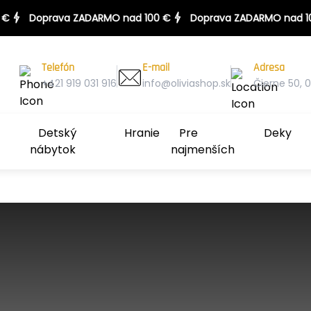
100 €
Doprava ZADARMO nad 100 €
Telefón
E-mail
Adresa
+421 919 031 916
info@oliviashop.sk
Čierne 50, 0
Detský
Hranie
Pre
Deky
nábytok
najmenších