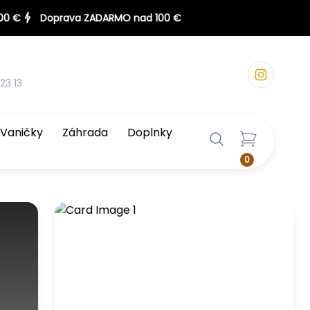
23 13
Vaničky
Záhrada
Doplnky
0