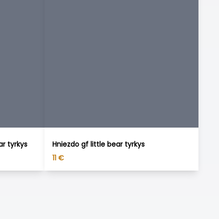
ar tyrkys
Hniezdo gf little bear tyrkys
11
€