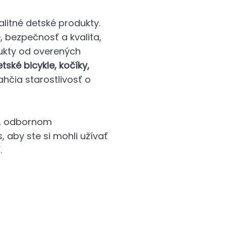
litné detské produkty.
e, bezpečnosť a kvalita,
ukty od overených
ské bicykle, kočíky,
ľahčia starostlivosť o
í, odbornom
 aby ste si mohli užívať
.