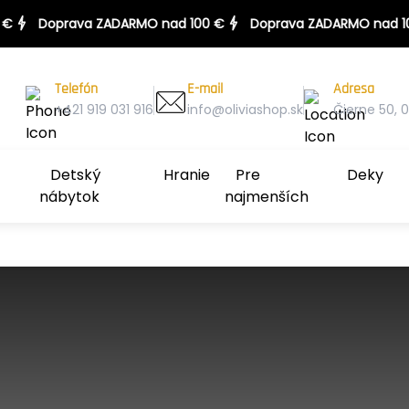
100 €
Doprava ZADARMO nad 100 €
Telefón
E-mail
Adresa
+421 919 031 916
info@oliviashop.sk
Čierne 50, 0
Detský
Hranie
Pre
Deky
nábytok
najmenších