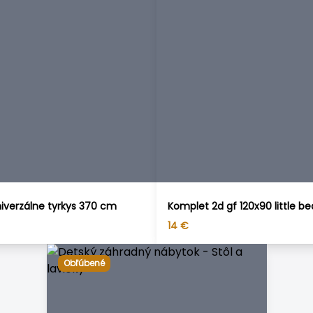
iverzálne tyrkys 370 cm
Komplet 2d gf 120x90 little be
14
€
Obľúbené