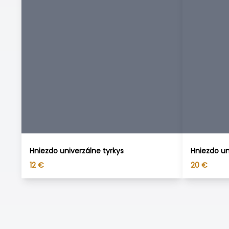
Hniezdo univerzálne tyrkys
Hniezdo un
12
€
20
€