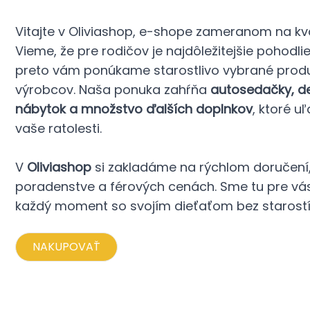
Vitajte v Oliviashop, e-shope zameranom na kva
Vieme, že pre rodičov je najdôležitejšie pohodli
preto vám ponúkame starostlivo vybrané prod
výrobcov. Naša ponuka zahŕňa
autosedačky, det
nábytok a množstvo ďalších doplnkov
, ktoré u
vaše ratolesti.
V
Oliviashop
si zakladáme na rýchlom doručen
poradenstve a férových cenách. Sme tu pre vás,
každý moment so svojím dieťaťom bez starostí
NAKUPOVAŤ