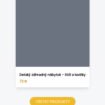
Detský záhradný nábytok - Stôl a lavičky
72
€
VŠETKY PRODUKTY