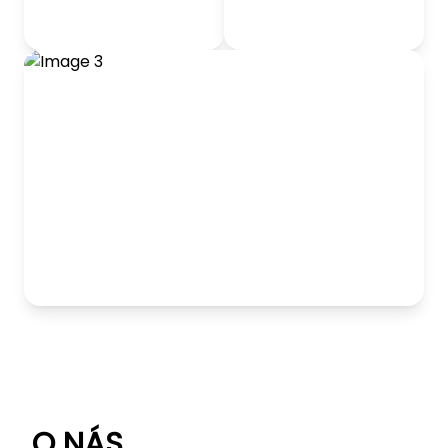
odrážadlá
Detský nábytok
Hranie
O NÁS