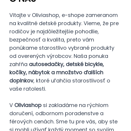
Vitajte v Oliviashop, e-shope zameranom
na kvalitné detské produkty. Vieme, že pre
rodičov je najdôležitejšie pohodlie,
bezpečnosť a kvalita, preto vám
ponúkame starostlivo vybrané produkty
od overených výrobcov. Naša ponuka
zahŕňa
autosedačky, detské bicykle,
kočíky, nábytok a množstvo ďalších
doplnkov
, ktoré uľahčia starostlivosť o
vaše ratolesti.
V
Oliviashop
si zakladáme na rýchlom
doručení, odbornom poradenstve a
férových cenách. Sme tu pre vás, aby ste
si mohli užívať každý moment so svojím