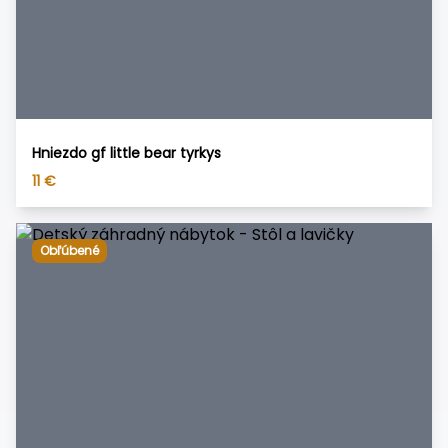
Hniezdo gf little bear tyrkys
11
€
Obľúbené