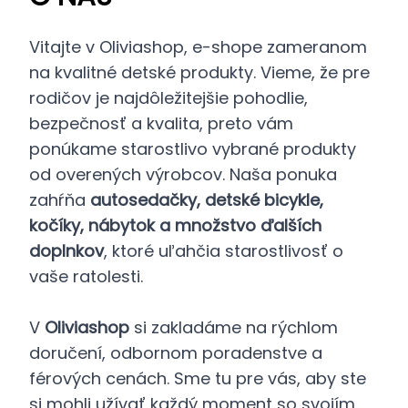
Vitajte v Oliviashop, e-shope zameranom
na kvalitné detské produkty. Vieme, že pre
rodičov je najdôležitejšie pohodlie,
bezpečnosť a kvalita, preto vám
ponúkame starostlivo vybrané produkty
od overených výrobcov. Naša ponuka
zahŕňa
autosedačky, detské bicykle,
kočíky, nábytok a množstvo ďalších
doplnkov
, ktoré uľahčia starostlivosť o
vaše ratolesti.
V
Oliviashop
si zakladáme na rýchlom
doručení, odbornom poradenstve a
férových cenách. Sme tu pre vás, aby ste
si mohli užívať každý moment so svojím