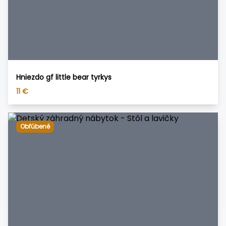
Hniezdo gf little bear tyrkys
11
€
Obľúbené