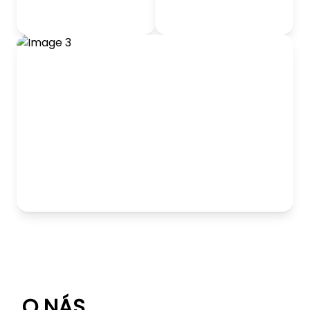
odrážadlá
Detský nábytok
Hranie
O NÁS