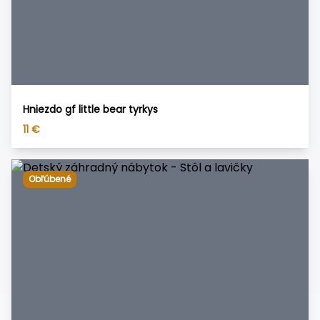
Hniezdo gf little bear tyrkys
11
€
Obľúbené