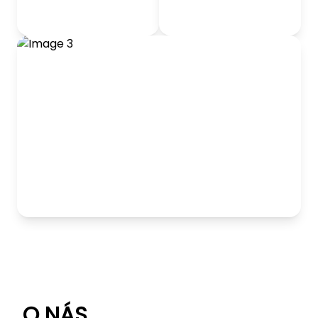
odrážadlá
Detský nábytok
Hranie
O NÁS