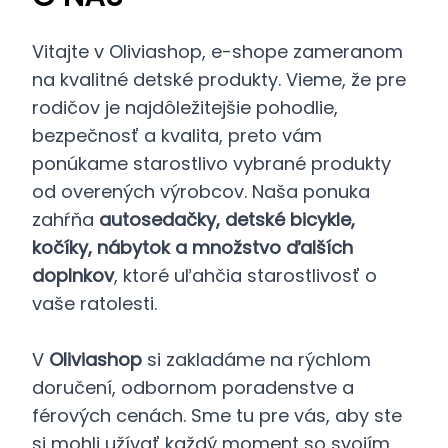
Vitajte v Oliviashop, e-shope zameranom
na kvalitné detské produkty. Vieme, že pre
rodičov je najdôležitejšie pohodlie,
bezpečnosť a kvalita, preto vám
ponúkame starostlivo vybrané produkty
od overených výrobcov. Naša ponuka
zahŕňa
autosedačky, detské bicykle,
kočíky, nábytok a množstvo ďalších
doplnkov
, ktoré uľahčia starostlivosť o
vaše ratolesti.
V
Oliviashop
si zakladáme na rýchlom
doručení, odbornom poradenstve a
férových cenách. Sme tu pre vás, aby ste
si mohli užívať každý moment so svojím