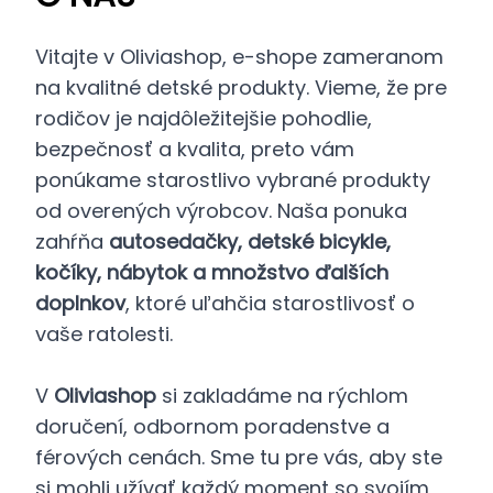
Vitajte v Oliviashop, e-shope zameranom
na kvalitné detské produkty. Vieme, že pre
rodičov je najdôležitejšie pohodlie,
bezpečnosť a kvalita, preto vám
ponúkame starostlivo vybrané produkty
od overených výrobcov. Naša ponuka
zahŕňa
autosedačky, detské bicykle,
kočíky, nábytok a množstvo ďalších
doplnkov
, ktoré uľahčia starostlivosť o
vaše ratolesti.
V
Oliviashop
si zakladáme na rýchlom
doručení, odbornom poradenstve a
férových cenách. Sme tu pre vás, aby ste
si mohli užívať každý moment so svojím