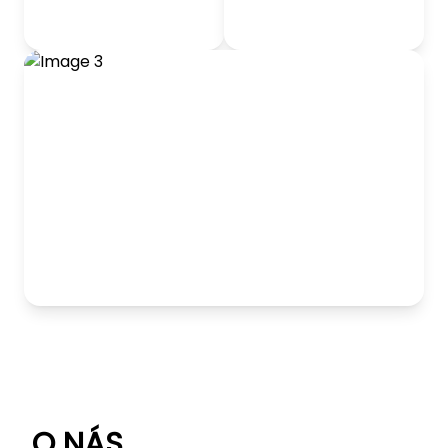
odrážadlá
Detský nábytok
Hranie
O NÁS