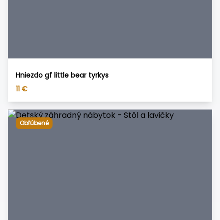
Hniezdo gf little bear tyrkys
11
€
Obľúbené