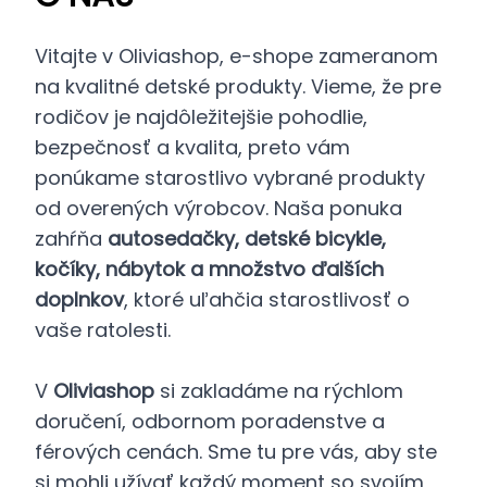
Vitajte v Oliviashop, e-shope zameranom
na kvalitné detské produkty. Vieme, že pre
rodičov je najdôležitejšie pohodlie,
bezpečnosť a kvalita, preto vám
ponúkame starostlivo vybrané produkty
od overených výrobcov. Naša ponuka
zahŕňa
autosedačky, detské bicykle,
kočíky, nábytok a množstvo ďalších
doplnkov
, ktoré uľahčia starostlivosť o
vaše ratolesti.
V
Oliviashop
si zakladáme na rýchlom
doručení, odbornom poradenstve a
férových cenách. Sme tu pre vás, aby ste
si mohli užívať každý moment so svojím