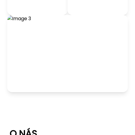
odrážadlá
Detský nábytok
Hranie
O NÁS