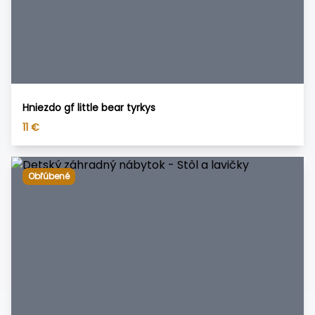
Hniezdo gf little bear tyrkys
11
€
Obľúbené