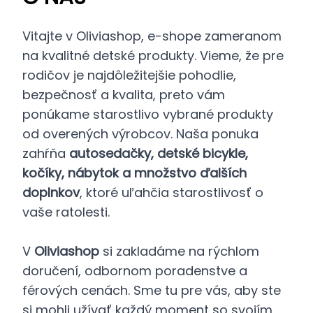
Vitajte v Oliviashop, e-shope zameranom
na kvalitné detské produkty. Vieme, že pre
rodičov je najdôležitejšie pohodlie,
bezpečnosť a kvalita, preto vám
ponúkame starostlivo vybrané produkty
od overených výrobcov. Naša ponuka
zahŕňa
autosedačky, detské bicykle,
kočíky, nábytok a množstvo ďalších
doplnkov
, ktoré uľahčia starostlivosť o
vaše ratolesti.
V
Oliviashop
si zakladáme na rýchlom
doručení, odbornom poradenstve a
férových cenách. Sme tu pre vás, aby ste
si mohli užívať každý moment so svojím