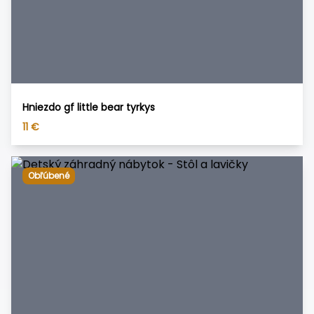
Hniezdo gf little bear tyrkys
11
€
Obľúbené